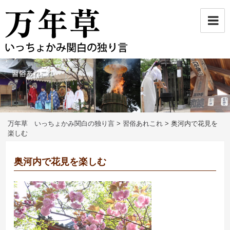
コ
ン
テ
ン
ツ
へ
ス
キ
ッ
プ
万年草 いっちょかみ関白の独り言
>
習俗あれこれ
>
奥河内で花見を
楽しむ
奥河内で花見を楽しむ