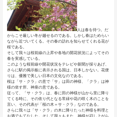
人は春を待つ。だ
からこそ厳しい冬が越せるのである。しかし春はためらい
ながら近づいてくる。その春の訪れを知らせてくれる花が
桜である。
そして我々は桜前線の上昇や各地の開花状況によってその
春を実感している。
このような桜前線や開花状況をテレビや新聞が採りあげ、
さらに駅の掲示板に表示される国は、日本しかない。花便
りは、優雅で美しい日本の文化なのである。
桜は「サ・クラ」の意で「サ」は田の神様、「クラ」は神
様の坐す所、神座の意である。
従って、「サ・クラ」は、春に田の神様が山から里に降り
てくる時に、その依り代となる常緑や花の咲く木のことを
言い、その代表が「桜の木＝サ・クラ」なのである。
さらに我々は「サ・クラ」の木に降りたった神様を料理と
お酒でもてなした。そして我々もまた、神様が召し上がら