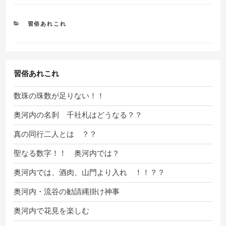
カ
習俗あれこれ
テ
ゴ
リ
ー
習俗あれこれ
数珠の珠数が足りない！！
奥河内の名刹 千社札はどうなる？？
真の同行二人とは ？？
聖なる数字！！ 奥河内では？
奥河内では、酒肉、山門より入れ ！！？？
奥河内・流谷の勧請縄掛け神事
奥河内で花見を楽しむ