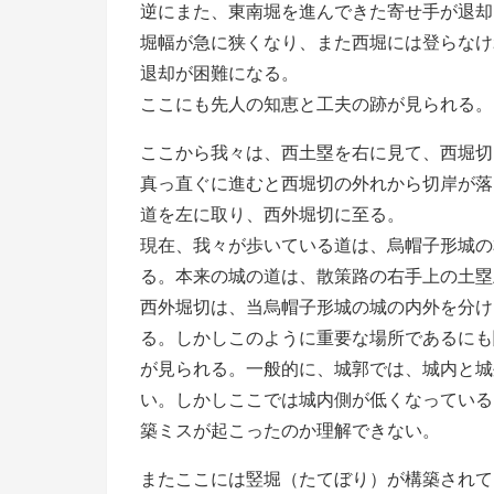
逆にまた、東南堀を進んできた寄せ手が退却
堀幅が急に狭くなり、また西堀には登らなけ
退却が困難になる。
ここにも先人の知恵と工夫の跡が見られる。
ここから我々は、西土塁を右に見て、西堀切
真っ直ぐに進むと西堀切の外れから切岸が落
道を左に取り、西外堀切に至る。
現在、我々が歩いている道は、烏帽子形城の
る。本来の城の道は、散策路の右手上の土塁
西外堀切は、当烏帽子形城の城の内外を分け
る。しかしこのように重要な場所であるにも
が見られる。一般的に、城郭では、城内と城
い。しかしここでは城内側が低くなっている
築ミスが起こったのか理解できない。
またここには竪堀（たてぼり）が構築されて