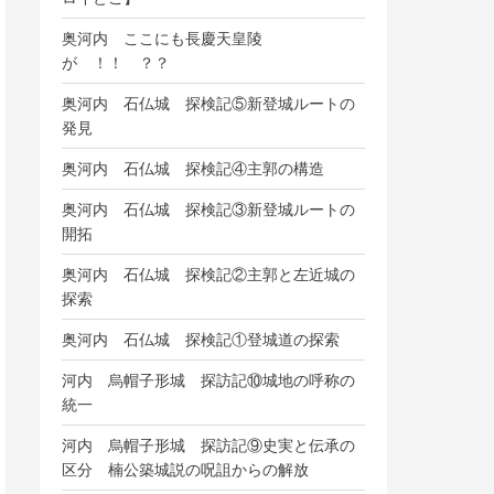
奥河内 ここにも長慶天皇陵
が ！！ ？？
奥河内 石仏城 探検記⑤新登城ルートの
発見
奥河内 石仏城 探検記④主郭の構造
奥河内 石仏城 探検記③新登城ルートの
開拓
奥河内 石仏城 探検記②主郭と左近城の
探索
奥河内 石仏城 探検記①登城道の探索
河内 烏帽子形城 探訪記⑩城地の呼称の
統一
河内 烏帽子形城 探訪記⑨史実と伝承の
区分 楠公築城説の呪詛からの解放