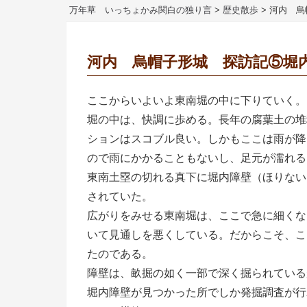
万年草 いっちょかみ関白の独り言
>
歴史散歩
>
河内 烏
河内 烏帽子形城 探訪記⑤堀
ここからいよいよ東南堀の中に下りていく。
堀の中は、快調に歩める。長年の腐葉土の堆
ションはスコブル良い。しかもここは雨が降
ので雨にかかることもないし、足元が濡れる
東南土塁の切れる真下に堀内障壁（ほりない
されていた。
広がりをみせる東南堀は、ここで急に細くな
いて見通しを悪くしている。だからこそ、こ
たのである。
障壁は、畝掘の如く一部で深く掘られている
堀内障壁が見つかった所でしか発掘調査が行