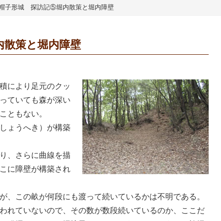
帽子形城 探訪記⑤堀内散策と堀内障壁
内散策と堀内障壁
積により足元のクッ
っていても森が深い
こともない。
しょうへき）が構築
り、さらに曲線を描
こに障壁が構築され
が、この畝が何段にも渡って続いているかは不明である。
われていないので、その数が数段続いているのか、ここだ