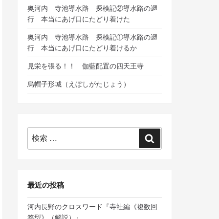
奥河内 寺池導水路 探検記②導水路の遡
行 本当にあげ口にたどり着けた
奥河内 寺池導水路 探検記①導水路の遡
行 本当にあげ口にたどり着けるか
見栄を張る！！ 伽藍配置の四天王寺
烏帽子形城（えぼしがたじょう）
検
検
索:
索
最近の投稿
河内長野のクロスワード『寺社編《複数回
答型》（解説）』