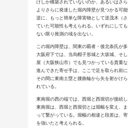
けしか構築されていないのか、あるいはさら
よりさらに発達した堀内障壁が見つかる可能
逆に、もっと簡単な障害物として逆茂木（さ
ていた可能性も考えられる。いずれにしても
ない限り推測の域を出ない。
この堀内障壁は、関東の覇者・後北条氏が多
大阪府下では、当烏帽子形城と大坂城、そし
屋（大阪狭山市）でも見つかっている貴重な
進んできた寄せ手は、ここで足を取られ前に
その間に東南土塁と腰曲輪から矢を射かけら
れている。
東南堀の西の端では、西堀と西堀切が接続し
東南堀は、西堀と西堀切とは堀幅を変え、ま
って繋がっている。堀幅の相違と段差は、寄
を強いたと考えられる。