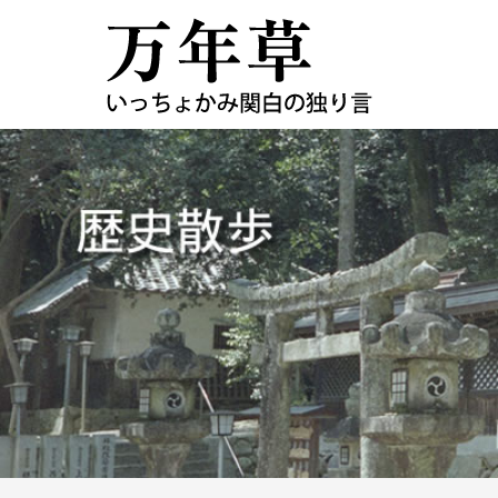
コ
ン
テ
ン
ツ
へ
ス
キ
ッ
プ