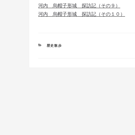
河内 烏帽子形城 探訪記（その９）
河内 烏帽子形城 探訪記（その１０）
カ
歴史散歩
テ
ゴ
リ
ー