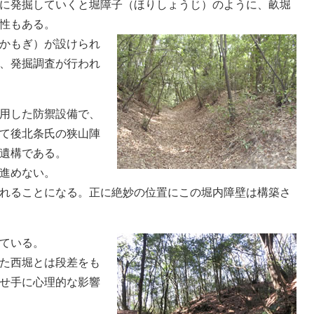
に発掘していくと堀障子（ほりしょうじ）のように、畝堀
性もある。
かもぎ）が設けられ
、発掘調査が行われ
用した防禦設備で、
て後北条氏の狭山陣
遺構である。
進めない。
れることになる。正に絶妙の位置にこの堀内障壁は構築さ
ている。
た西堀とは段差をも
せ手に心理的な影響