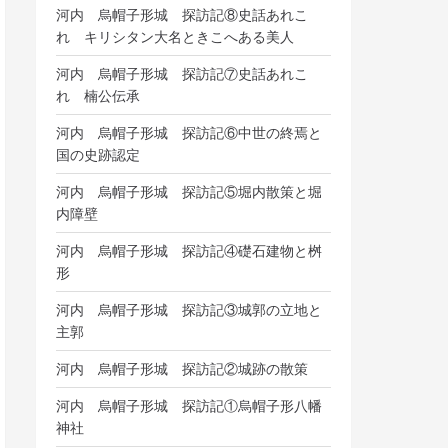
河内 烏帽子形城 探訪記⑧史話あれこ
れ キリシタン大名ときこへある美人
河内 烏帽子形城 探訪記⑦史話あれこ
れ 楠公伝承
河内 烏帽子形城 探訪記⑥中世の終焉と
国の史跡認定
河内 烏帽子形城 探訪記⑤堀内散策と堀
内障壁
河内 烏帽子形城 探訪記④礎石建物と桝
形
河内 烏帽子形城 探訪記③城郭の立地と
主郭
河内 烏帽子形城 探訪記②城跡の散策
河内 烏帽子形城 探訪記①烏帽子形八幡
神社