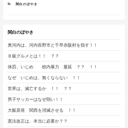
カ
関白のぼやき
テ
ゴ
リ
ー
関白のぼやき
奥河内は、河内長野市と千早赤阪村を指す！！
Ｂ級グルメとは！！ ？？
体罰、いじめ 校内暴力 蔓延 ？？ ！！
なぜ いじめは、無くならない ！！
世界は、滅亡するか ！！ ？？
男子サッカーはなぜ弱い！！
大飯原発 関西を消滅させる ！！
憲法改正は、本当に必要か？？