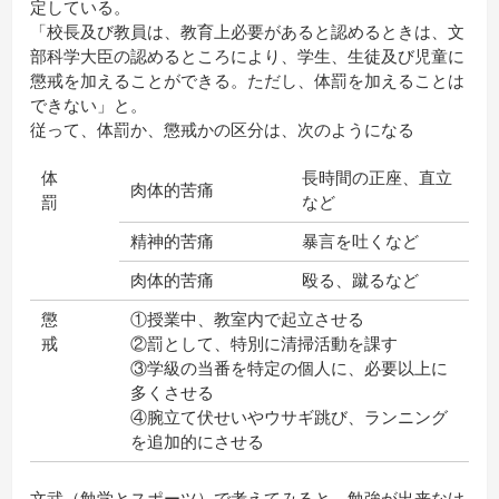
定している。
「校長及び教員は、教育上必要があると認めるときは、文
部科学大臣の認めるところにより、学生、生徒及び児童に
懲戒を加えることができる。ただし、体罰を加えることは
できない」と。
従って、体罰か、懲戒かの区分は、次のようになる
体
長時間の正座、直立
肉体的苦痛
罰
など
精神的苦痛
暴言を吐くなど
肉体的苦痛
殴る、蹴るなど
懲
①授業中、教室内で起立させる
戒
②罰として、特別に清掃活動を課す
③学級の当番を特定の個人に、必要以上に
多くさせる
④腕立て伏せいやウサギ跳び、ランニング
を追加的にさせる
文武（勉学とスポーツ）で考えてみると、勉強が出来なけ