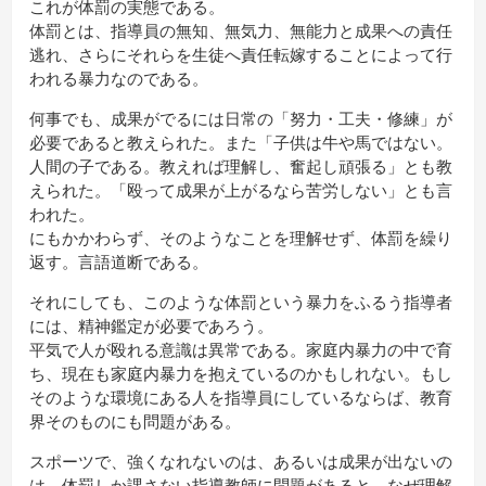
これが体罰の実態である。
体罰とは、指導員の無知、無気力、無能力と成果への責任
逃れ、さらにそれらを生徒へ責任転嫁することによって行
われる暴力なのである。
何事でも、成果がでるには日常の「努力・工夫・修練」が
必要であると教えられた。また「子供は牛や馬ではない。
人間の子である。教えれば理解し、奮起し頑張る」とも教
えられた。「殴って成果が上がるなら苦労しない」とも言
われた。
にもかかわらず、そのようなことを理解せず、体罰を繰り
返す。言語道断である。
それにしても、このような体罰という暴力をふるう指導者
には、精神鑑定が必要であろう。
平気で人が殴れる意識は異常である。家庭内暴力の中で育
ち、現在も家庭内暴力を抱えているのかもしれない。もし
そのような環境にある人を指導員にしているならば、教育
界そのものにも問題がある。
スポーツで、強くなれないのは、あるいは成果が出ないの
は、体罰しか課さない指導教師に問題があると、なぜ理解