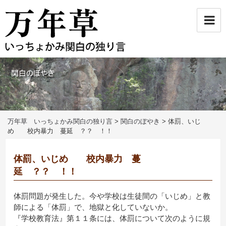
コ
ン
テ
ン
ツ
へ
ス
キ
ッ
プ
万年草 いっちょかみ関白の独り言
>
関白のぼやき
>
体罰、いじ
め 校内暴力 蔓延 ？？ ！！
体罰、いじめ 校内暴力 蔓
延 ？？ ！！
体罰問題が発生した。今や学校は生徒間の「いじめ」と教
師による「体罰」で、地獄と化していないか。
『学校教育法』第１１条には、体罰について次のように規