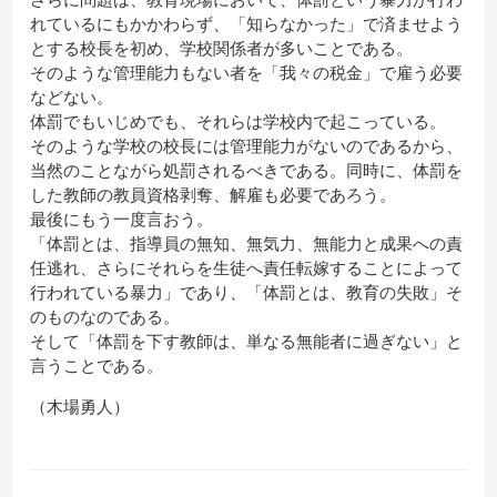
れているにもかかわらず、「知らなかった」で済ませよう
とする校長を初め、学校関係者が多いことである。
そのような管理能力もない者を「我々の税金」で雇う必要
などない。
体罰でもいじめでも、それらは学校内で起こっている。
そのような学校の校長には管理能力がないのであるから、
当然のことながら処罰されるべきである。同時に、体罰を
した教師の教員資格剥奪、解雇も必要であろう。
最後にもう一度言おう。
「体罰とは、指導員の無知、無気力、無能力と成果への責
任逃れ、さらにそれらを生徒へ責任転嫁することによって
行われている暴力」であり、「体罰とは、教育の失敗」そ
のものなのである。
そして「体罰を下す教師は、単なる無能者に過ぎない」と
言うことである。
（木場勇人）