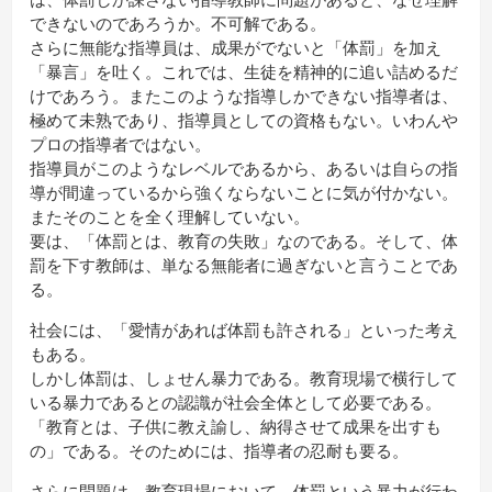
できないのであろうか。不可解である。
さらに無能な指導員は、成果がでないと「体罰」を加え
「暴言」を吐く。これでは、生徒を精神的に追い詰めるだ
けであろう。またこのような指導しかできない指導者は、
極めて未熟であり、指導員としての資格もない。いわんや
プロの指導者ではない。
指導員がこのようなレベルであるから、あるいは自らの指
導が間違っているから強くならないことに気が付かない。
またそのことを全く理解していない。
要は、「体罰とは、教育の失敗」なのである。そして、体
罰を下す教師は、単なる無能者に過ぎないと言うことであ
る。
社会には、「愛情があれば体罰も許される」といった考え
もある。
しかし体罰は、しょせん暴力である。教育現場で横行して
いる暴力であるとの認識が社会全体として必要である。
「教育とは、子供に教え諭し、納得させて成果を出すも
の」である。そのためには、指導者の忍耐も要る。
さらに問題は、教育現場において、体罰という暴力が行わ