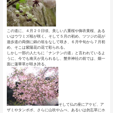
この道に、４月２０日頃、美しい八重桜や御衣黄桜、ある
いはウワミズ桜が咲く。そして５月の初め、ツツジの花が
遊歩道の両側に錦の垣をなして咲き、６月中旬から７月初
め、そこは紫陽花の花で彩られる。
しかし一部の人たちに「ナンテンの道」と言われているよ
うに、今でも南天が見られるし、蟹井神社の前では、畑一
面に蓮華草が咲き誇る。
そして仏の座にアケビ、ア
ザミやタンポポ、さらに山吹やムべ、あるいは勿忘草にホ