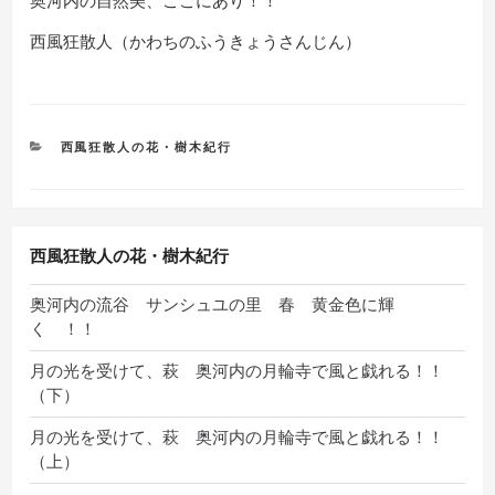
奥河内の自然美、ここにあり！！
西風狂散人（かわちのふうきょうさんじん）
カ
西風狂散人の花・樹木紀行
テ
ゴ
リ
ー
西風狂散人の花・樹木紀行
奥河内の流谷 サンシュユの里 春 黄金色に輝
く ！！
月の光を受けて、萩 奥河内の月輪寺で風と戯れる！！
（下）
月の光を受けて、萩 奥河内の月輪寺で風と戯れる！！
（上）