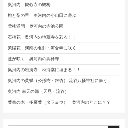
奥河内 観心寺の観梅
桃と梨の里 奥河内の小山田に遊ぶ
雪柳満開 奥河内の寺池公園
石楠花 奥河内の地蔵寺を彩る！！
紫陽花 河南の名刹・河合寺に咲く
蓮が咲く 奥河内の興禅寺
奥河内の岩湧寺 秋海棠に埋まる！！
奥河内の黄蝶（公孫樹・銀杏） 流谷八幡神社に舞う
奥河内 南天の郷（天見・流谷）
葉書の木・多羅葉（タラヨウ） 奥河内のどこに？？