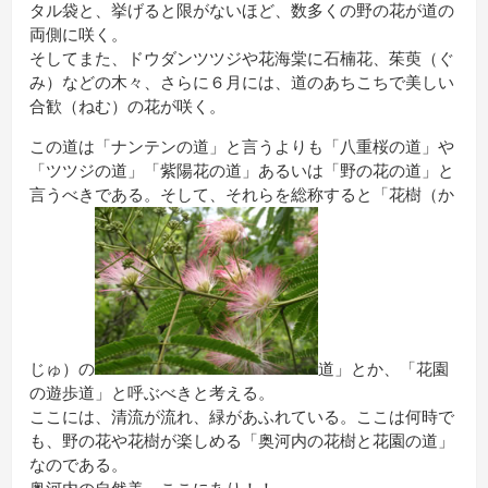
タル袋と、挙げると限がないほど、数多くの野の花が道の
両側に咲く。
そしてまた、ドウダンツツジや花海棠に石楠花、茱萸（ぐ
み）などの木々、さらに６月には、道のあちこちで美しい
合歓（ねむ）の花が咲く。
この道は「ナンテンの道」と言うよりも「八重桜の道」や
「ツツジの道」「紫陽花の道」あるいは「野の花の道」と
言うべきである。そして、それらを総称すると「花樹（か
じゅ）の
道」とか、「花園
の遊歩道」と呼ぶべきと考える。
ここには、清流が流れ、緑があふれている。ここは何時で
も、野の花や花樹が楽しめる「奥河内の花樹と花園の道」
なのである。