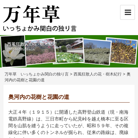
コ
ン
テ
ン
ツ
へ
ス
キ
ッ
プ
万年草 いっちょかみ関白の独り言
>
西風狂散人の花・樹木紀行
>
奥
河内の花樹と花園の道
奥河内の花樹と花園の道
大正４年（１９１５）に開通した高野登山鉄道（現・南海
電鉄高野線）は、三日市町から紀見峠を越え橋本に至る区
間を山肌を縫うように走っていたが、昭和５９年、その複
線化に伴い多くのトンネルが掘られ、従来の路線は、廃線