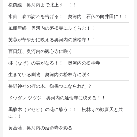
桜前線 奥河内まで北上す ！！
水仙 春の訪れを告げる！ 奥河内 石仏の向井田に！！
風船唐綿 奥河内の盛松寺にふくらむ！！
芙蓉が華やかに映える奥河内の盛松寺！！
百日紅、奥河内の観心寺に咲く
梛（なぎ）の実がなる！！ 奥河内の松林寺
生きている劇物 奥河内の松林寺に咲く
長野神社の榧の木、御幾つになられた ？
ドウダン ツツジ 奥河内の延命寺に映える！！
馬酔木（アセビ）の花に酔う！！ 松林寺の歓喜天と共
に！！
黄菖蒲、奥河内の延命寺を彩る