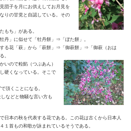
見団子を月にお供えしてお月見を
なりの甘党と自認している。その
たもち」がある。
牡丹」に似せて「牡丹餅」⇒「ぼた餅」。
する花「萩」から「萩餅」⇒「御萩餅」⇒「御萩（おは
る。
かいので粒餡（つぶあん）
し硬くなっている。そこで
餡”で頂くことになる。
半殺しなどと物騒な言い方も
で日本の秋を代表する花である。この花は古くから日本人
４１首もの和歌が詠まれているそうである。