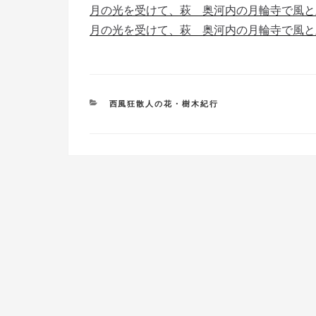
月の光を受けて、萩 奥河内の月輪寺で風と
月の光を受けて、萩 奥河内の月輪寺で風と
カ
西風狂散人の花・樹木紀行
テ
ゴ
リ
ー