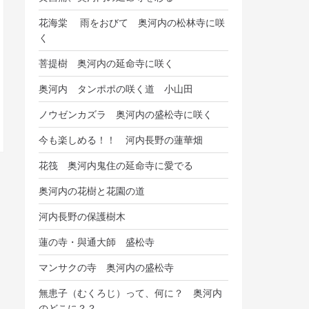
花海棠 雨をおびて 奥河内の松林寺に咲
く
菩提樹 奥河内の延命寺に咲く
奥河内 タンポポの咲く道 小山田
ノウゼンカズラ 奥河内の盛松寺に咲く
今も楽しめる！！ 河内長野の蓮華畑
花筏 奥河内鬼住の延命寺に愛でる
奥河内の花樹と花園の道
河内長野の保護樹木
蓮の寺・與通大師 盛松寺
マンサクの寺 奥河内の盛松寺
無患子（むくろじ）って、何に？ 奥河内
のどこに？？