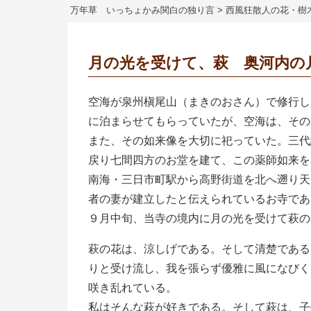
万年草 いっちょかみ関白の独り言
>
西風狂散人の花・樹
月の光を受けて、萩 奥河内の
空海が泉州槇尾山（まきのおさん）で修行し
に泊まらせてもらっていたが、空海は、その
また、その如来像を大切に祀っていた。三代
戻り七間四方のお堂を建て、この薬師如来を
南海・三日市町駅から高野街道を北へ遡り天
者の妻が建立したと伝えられているお寺であ
９月中旬、当寺の境内に月の光を受けて萩の
萩の花は、涼しげである。そして清楚である
りと受け流し、我を張らず優雅に風になびく
咲き乱れている。
私はそんな萩が好きである。そして萩は、子