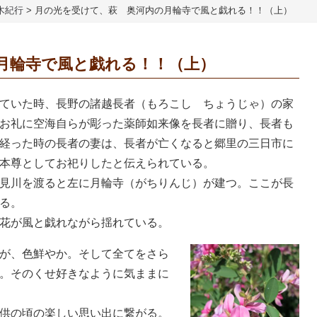
木紀行
>
月の光を受けて、萩 奥河内の月輪寺で風と戯れる！！（上）
月輪寺で風と戯れる！！（上）
ていた時、長野の諸越長者（もろこし ちょうじゃ）の家
お礼に空海自らが彫った薬師如来像を長者に贈り、長者も
経った時の長者の妻は、長者が亡くなると郷里の三日市に
本尊としてお祀りしたと伝えられている。
見川を渡ると左に月輪寺（がちりんじ）が建つ。ここが長
る。
花が風と戯れながら揺れている。
が、色鮮やか。そして全てをさら
。そのくせ好きなように気ままに
供の頃の楽しい思い出に繋がる。