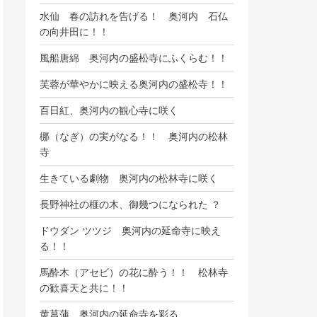
水仙 春の訪れを告げる！ 奥河内 石仏
の向井田に！！
風船唐綿 奥河内の盛松寺にふくらむ！！
芙蓉が華やかに映える奥河内の盛松寺！！
百日紅、奥河内の観心寺に咲く
梛（なぎ）の実がなる！！ 奥河内の松林
寺
生きている劇物 奥河内の松林寺に咲く
長野神社の榧の木、御幾つになられた ？
ドウダン ツツジ 奥河内の延命寺に映え
る！！
馬酔木（アセビ）の花に酔う！！ 松林寺
の歓喜天と共に！！
黄菖蒲、奥河内の延命寺を彩る