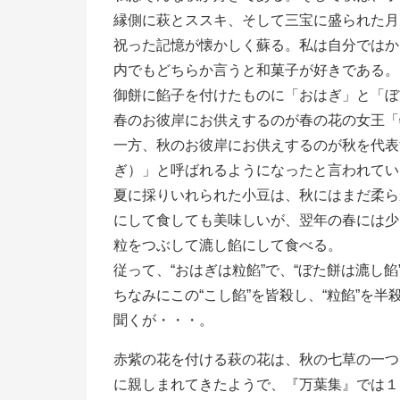
縁側に萩とススキ、そして三宝に盛られた月
祝った記憶が懐かしく蘇る。私は自分ではか
内でもどちらか言うと和菓子が好きである。
御餅に餡子を付けたものに「おはぎ」と「ぼ
春のお彼岸にお供えするのが春の花の女王「
一方、秋のお彼岸にお供えするのが秋を代表
ぎ）」と呼ばれるようになったと言われてい
夏に採りいれられた小豆は、秋にはまだ柔ら
にして食しても美味しいが、翌年の春には少
粒をつぶして漉し餡にして食べる。
従って、“おはぎは粒餡”で、“ぼた餅は漉し
ちなみにこの“こし餡”を皆殺し、“粒餡”を
聞くが・・・。
赤紫の花を付ける萩の花は、秋の七草の一つ
に親しまれてきたようで、『万葉集』では１