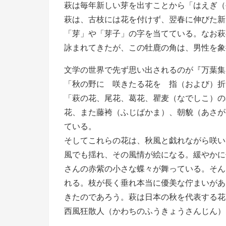
萩は毎年新しい芽を出すことから「はえぎ（
萩は、古枝には花を付けず、翌春に伸びた新
「芽」や「芽子」の字を当てている。なお萩
詠まれてきたが、この牡鹿の角は、男性を象
文学の世界で先ず思い出されるのが『万葉集
「秋の野に 咲きたる花を 指（および）折
「萩の花、尾花、葛花、瞿麦（なでしこ）の
花、また藤袴（ふじばかま）、朝貌（あさが
ている。
そしてこれらの花は、秋風と戯れながら咲い
風でも揺れ、その風情が絵になる。緩やかに
さんの赤紫の小さな蝶々が舞っている。そん
れる。枝が長く垂れ本当に優美な佇まいがあ
きたのであろう。萩は日本の秋を代表する花
西風狂散人（かわちのふうきょうさんじん）