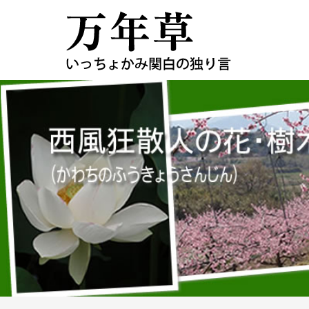
コ
ン
テ
ン
ツ
へ
ス
キ
ッ
プ