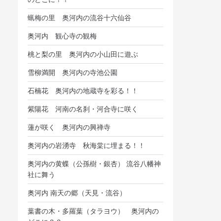
蝋梅の里 奥河内の流谷十六仙谷
奥河内 観心寺の観梅
桃と梨の里 奥河内の小山田に遊ぶ
雪柳満開 奥河内の寺池公園
石楠花 奥河内の地蔵寺を彩る！！
紫陽花 河南の名刹・河合寺に咲く
蓮が咲く 奥河内の興禅寺
奥河内の岩湧寺 秋海棠に埋まる！！
奥河内の黄蝶（公孫樹・銀杏） 流谷八幡神
社に舞う
奥河内 南天の郷（天見・流谷）
葉書の木・多羅葉（タラヨウ） 奥河内の