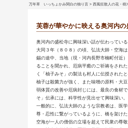
万年草 いっちょかみ関白の独り言
>
西風狂散人の花・樹
芙蓉が華やかに映える奥河内の
奥河内の盛松寺に興味深い話が伝わっている
大同３年（８０８）の頃、弘法大師・空海は
錫の途中、当地（現・河内長野市楠町付近）
ることを聞かれ、厄病平癒のご祈祷をされた
く「柚子みそ」の製法も村人に伝授されたと
柚子は殺菌力が強く、また味噌の原料・大豆
弱体質の改善や厄病封じには、最良の食材で
そ」伝承には、科学性が見出せて興味深い。
一般的に、弘法大師のような宗教者は、医学
尊・忍性に繋がっているように、橋を架け
空海が一人の僧侶の立場を超えて民衆の尊敬