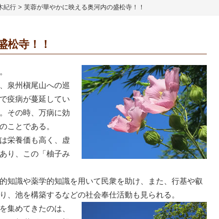
木紀行
>
芙蓉が華やかに映える奥河内の盛松寺！！
盛松寺！！
。
、泉州槇尾山への巡
で疫病が蔓延してい
。その時、万病に効
のことである。
は栄養価も高く、虚
あり、この「柚子み
的知識や薬学的知識を用いて民衆を助け、また、行基や叡
たり、池を構築するなどの社会奉仕活動も見られる。
を集めてきたのは、