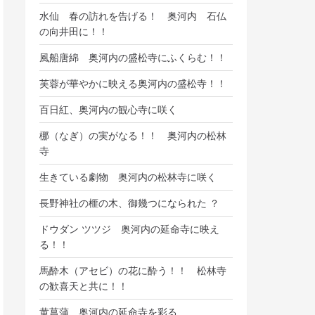
水仙 春の訪れを告げる！ 奥河内 石仏
の向井田に！！
風船唐綿 奥河内の盛松寺にふくらむ！！
芙蓉が華やかに映える奥河内の盛松寺！！
百日紅、奥河内の観心寺に咲く
梛（なぎ）の実がなる！！ 奥河内の松林
寺
生きている劇物 奥河内の松林寺に咲く
長野神社の榧の木、御幾つになられた ？
ドウダン ツツジ 奥河内の延命寺に映え
る！！
馬酔木（アセビ）の花に酔う！！ 松林寺
の歓喜天と共に！！
黄菖蒲、奥河内の延命寺を彩る