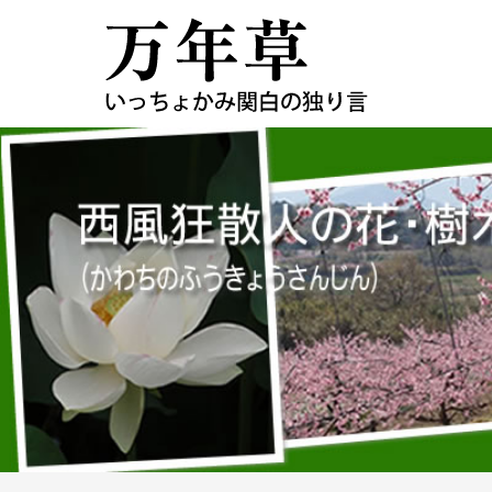
コ
ン
テ
ン
ツ
へ
ス
キ
ッ
プ