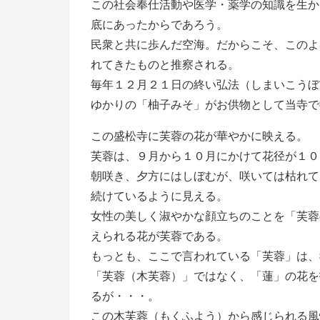
この社会奉仕活動や医学・薬学の知識を生か
底にあったからであろう。
民衆と共に歩んだ空海。だからこそ、このよ
れてきたものと推察される。
毎年１２月２１日の終い弘法（しまいこうぼ
ゆかりの「柚子みそ」がお供物として当寺で
この盛松寺に芙蓉の花が華やかに映える。
芙蓉は、９月から１０月にかけて花径が１０
朝咲き、夕方にはしぼむが、咲いては枯れて
続けているように見える。
女性の美しく淑やかな顔立ちのことを「芙蓉
えられる花が芙蓉である。
もっとも、ここで言われている「芙蓉」は、
「芙蓉（木芙蓉）」ではなく、「蓮」の花を
るが・・・。
この木芙蓉（もくふよう）から感じられる風