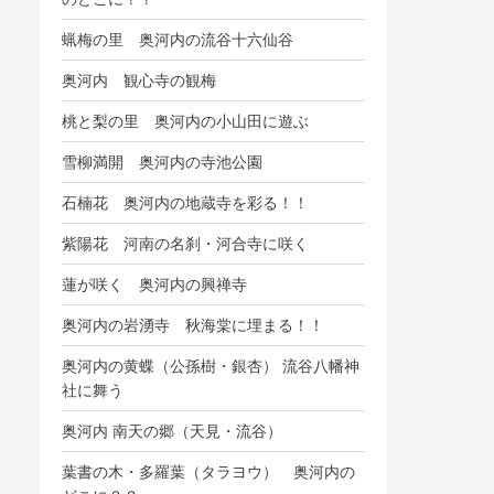
蝋梅の里 奥河内の流谷十六仙谷
奥河内 観心寺の観梅
桃と梨の里 奥河内の小山田に遊ぶ
雪柳満開 奥河内の寺池公園
石楠花 奥河内の地蔵寺を彩る！！
紫陽花 河南の名刹・河合寺に咲く
蓮が咲く 奥河内の興禅寺
奥河内の岩湧寺 秋海棠に埋まる！！
奥河内の黄蝶（公孫樹・銀杏） 流谷八幡神
社に舞う
奥河内 南天の郷（天見・流谷）
葉書の木・多羅葉（タラヨウ） 奥河内の