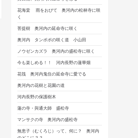
花海棠 雨をおびて 奥河内の松林寺に咲
く
菩提樹 奥河内の延命寺に咲く
奥河内 タンポポの咲く道 小山田
ノウゼンカズラ 奥河内の盛松寺に咲く
今も楽しめる！！ 河内長野の蓮華畑
花筏 奥河内鬼住の延命寺に愛でる
奥河内の花樹と花園の道
河内長野の保護樹木
蓮の寺・與通大師 盛松寺
マンサクの寺 奥河内の盛松寺
無患子（むくろじ）って、何に？ 奥河内
のどこに？？