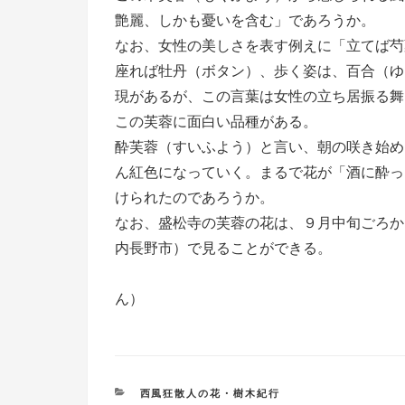
艶麗、しかも憂いを含む」であろうか。
なお、女性の美しさを表す例えに「立てば芍
座れば牡丹（ボタン）、歩く姿は、百合（ゆ
現があるが、この言葉は女性の立ち居振る舞
この芙蓉に面白い品種がある。
酔芙蓉（すいふよう）と言い、朝の咲き始め
ん紅色になっていく。まるで花が「酒に酔っ
けられたのであろうか。
なお、盛松寺の芙蓉の花は、９月中旬ごろか
内長野市）で見ることができる。
西風狂散人（か
ん）
カ
西風狂散人の花・樹木紀行