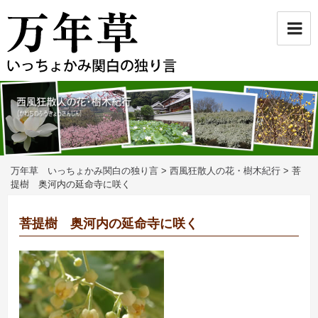
コ
ン
テ
ン
ツ
へ
ス
キ
ッ
プ
万年草 いっちょかみ関白の独り言
>
西風狂散人の花・樹木紀行
>
菩
提樹 奥河内の延命寺に咲く
菩提樹 奥河内の延命寺に咲く