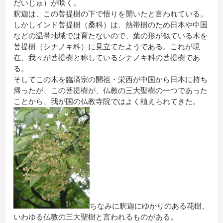
だいじゅ）が咲く。
釈迦は、この菩提樹の下で悟りを開いたと言われている。
しかしインド菩提樹（桑科）は、熱帯樹のため日本や中国
などの温帯地域では育たないので、葉の形が似ている木を
菩提樹（シナノキ科）に見立てたようである。これが現
在、我々が菩提樹と称しているシナノキ科の菩提樹であ
る。
そしてこの木を臨済宗の開祖・栄西が中国から日本に持ち
帰ったが、この菩提樹が、仏教の三大聖樹の一つであった
ことから、我が国の仏教寺院ではよく植えられてきた。
ちなみに釈迦にゆかりのある花樹、
いわゆる仏教の三大聖樹と言われるものがある。