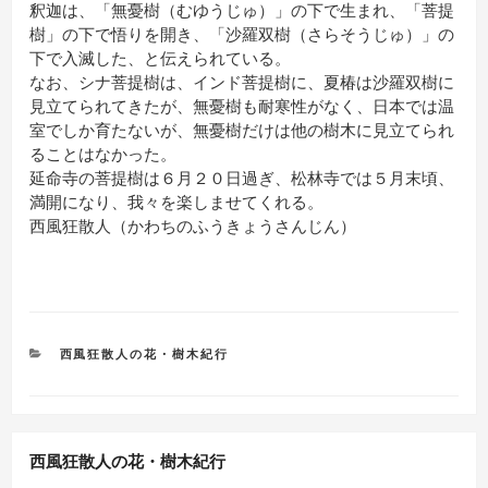
釈迦は、「無憂樹（むゆうじゅ）」の下で生まれ、「菩提
樹」の下で悟りを開き、「沙羅双樹（さらそうじゅ）」の
下で入滅した、と伝えられている。
なお、シナ菩提樹は、インド菩提樹に、夏椿は沙羅双樹に
見立てられてきたが、無憂樹も耐寒性がなく、日本では温
室でしか育たないが、無憂樹だけは他の樹木に見立てられ
ることはなかった。
延命寺の菩提樹は６月２０日過ぎ、松林寺では５月末頃、
満開になり、我々を楽しませてくれる。
西風狂散人（かわちのふうきょうさんじん）
カ
西風狂散人の花・樹木紀行
テ
ゴ
リ
ー
西風狂散人の花・樹木紀行