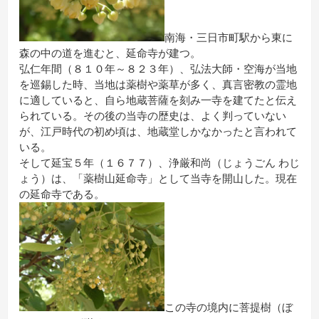
南海・三日市町駅から東に
森の中の道を進むと、延命寺が建つ。
弘仁年間（８１０年～８２３年）、弘法大師・空海が当地
を巡錫した時、当地は薬樹や薬草が多く、真言密教の霊地
に適していると、自ら地蔵菩薩を刻み一寺を建てたと伝え
られている。その後の当寺の歴史は、よく判っていない
が、江戸時代の初め頃は、地蔵堂しかなかったと言われて
いる。
そして延宝５年（１６７７）、浄厳和尚（じょうごん わじ
ょう）は、「薬樹山延命寺」として当寺を開山した。現在
の延命寺である。
この寺の境内に菩提樹（ぼ